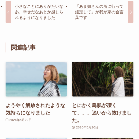
小さなことにありがたいな
「あま姐さんの所に行って
あ、幸せだなあとか感じら
鑑定して」が我が家の合言
れるようになりました
葉です
関連記事
ようやく解放されたような
とにかく鳥肌が凄く
気持ちになりました
て、、、迷いから抜けまし
た。
2026年5月22日
2026年5月20日